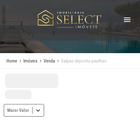
Home
Imóveis
Venda
Galpao deposito pavilhao
Maior Valor