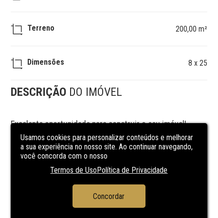
Terreno
200,00 m²
Dimensões
8 x 25
DESCRIÇÃO
DO IMÓVEL
Excelente oportunidade para construir o seu imóvel!

Terreno localizado no Loteamento Brigadeira, em Canoas, 
Usamos cookies para personalizar conteúdos e melhorar
com 8 metros de frente por 25 metros de fundos, 
a sua experiência no nosso site. Ao continuar navegando,
totalizando 200 m²

você concorda com o nosso
Localização privilegiada, Ideal para construção 
Termos de Uso
Política de Privacidade
residencial. Terreno plano, pronto para construir

Bairro em crescimento e valorização.

Ótima opção para quem busca investir ou morar com 
Concordar
qualidade, em uma região tranquila e com fácil acesso a 
comércios e serviços.