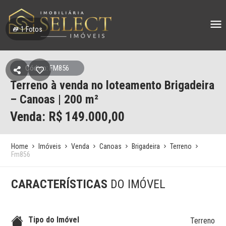
1
Fotos
Código: FM856
Terreno à venda no loteamento Brigadeira
– Canoas | 200 m²
Venda: R$
149.000,00
Home
Imóveis
Venda
Canoas
Brigadeira
Terreno
Fm856
CARACTERÍSTICAS
DO IMÓVEL
Tipo do Imóvel
Terreno