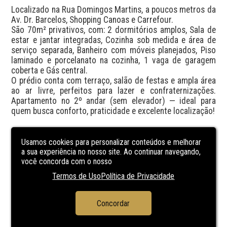
Localizado na Rua Domingos Martins, a poucos metros da 
Av. Dr. Barcelos, Shopping Canoas e Carrefour.

São 70m² privativos, com: 2 dormitórios amplos, Sala de 
estar e jantar integradas, Cozinha sob medida e área de 
serviço separada, Banheiro com móveis planejados, Piso 
laminado e porcelanato na cozinha, 1 vaga de garagem 
coberta e Gás central.

O prédio conta com terraço, salão de festas e ampla área 
ao ar livre, perfeitos para lazer e confraternizações. 
Apartamento no 2º andar (sem elevador) — ideal para 
quem busca conforto, praticidade e excelente localização!
CARACTERÍSTICAS
DA UNIDADE
Usamos cookies para personalizar conteúdos e melhorar
a sua experiência no nosso site. Ao continuar navegando,
você concorda com o nosso
gás central
Termos de Uso
Política de Privacidade
CARACTERÍSTICAS
DO
EMPREENDIMENTO
Concordar
Salão de Festa