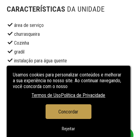
CARACTERÍSTICAS
DA UNIDADE
área de serviço
churrasqueira
Cozinha
gradil
instalação para água quente
jardim
Usamos cookies para personalizar conteúdos e melhorar
lavabo
a sua experiência no nosso site. Ao continuar navegando,
você concorda com o nosso
living 2 ambientes
Termos de Uso
Política de Privacidade
piso laminado
SACADA
Concordar
sala de estar
sala de jantar
Rejeitar