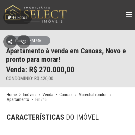
19
Fotos
Código: FM746
Apartamento à venda em Canoas, Novo e
pronto para morar!
Venda: R$
270.000,00
CONDOMÍNIO: R$ 420,00
Home
Imóveis
Venda
Canoas
Marechal rondon
Apartamento
Fm746
CARACTERÍSTICAS
DO IMÓVEL