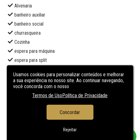
Alvenaria
banheiro auxiliar
banheiro social
churrasqueira
Cozinha
espera para máquina
espera para split
hall de entrada
Usamos cookies para personalizar conteúdos e melhorar
lavanderia
a sua experiência no nosso site. Ao continuar navegando,
você concorda com o nosso
living 2 ambientes
Termos de Uso
Política de Privacidade
piso frio
sala de estar
Concordar
sala de jantar
VARANDA
Rejeitar