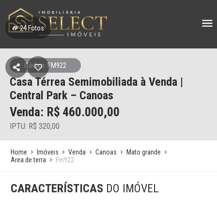
24
Fotos
Código: FM922
Casa Térrea Semimobiliada à Venda |
Central Park – Canoas
Venda: R$
460.000,00
IPTU: R$ 320,00
Home
Imóveis
Venda
Canoas
Mato grande
Area de terra
Fm922
CARACTERÍSTICAS
DO IMÓVEL