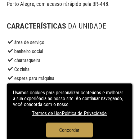
Porto Alegre, com acesso rárápido pela BR-448.

CARACTERÍSTICAS
DA UNIDADE
área de serviço
banheiro social
churrasqueira
Cozinha
espera para máquina
espera para split
Usamos cookies para personalizar conteúdos e melhorar
gradil
a sua experiência no nosso site. Ao continuar navegando,
você concorda com o nosso
hall de entrada
Termos de Uso
Política de Privacidade
lavanderia
piso frio
Concordar
porcelanato