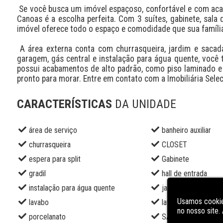
 Se você busca um imóvel espaçoso, confortável e com acabamentos de qualidade, este Sobrado no bairro Mont Serrat em 
Canoas é a escolha perfeita. Com 3 suítes, gabinete, sala de
imóvel oferece todo o espaço e comodidade que sua família 
 A área externa conta com churrasqueira, jardim e sacada, ideais para momentos de convívio e lazer. Com 4 vagas de 
garagem, gás central e instalação para água quente, você t
possui acabamentos de alto padrão, como piso laminado e p
pronto para morar. Entre em contato com a Imobiliária Sele
CARACTERÍSTICAS
DA UNIDADE
área de serviço
banheiro auxiliar
churrasqueira
CLOSET
espera para split
Gabinete
gradil
hall de entrada
instalação para água quente
jardim
Usamos cookie
lavabo
lavanderia
no nosso site
porcelanato
SACADA