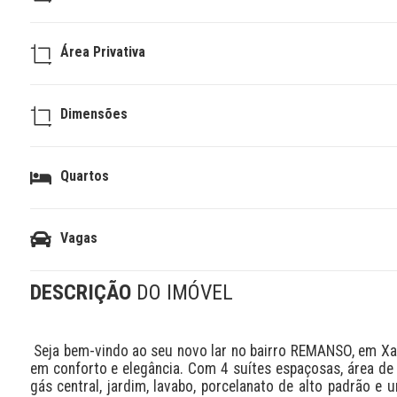
Área Privativa
Dimensões
Quartos
Vagas
DESCRIÇÃO
DO IMÓVEL
 Seja bem-vindo ao seu novo lar no bairro REMANSO, em Xangri-Lá! Este imóvel em construção oferece o que há de melhor 
em conforto e elegância. Com 4 suítes espaçosas, área de se
gás central, jardim, lavabo, porcelanato de alto padrão e 